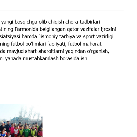
 yangi bosqichga olib chiqish chora-tadbirlari
tining Farmonida belgilangan qator vazifalar ijrosini
iatsiyasi hamda Jismoniy tarbiya va sport vazirligi
ing futbol boʼlimlari faoliyati, futbol mahorat
rida mavjud shart-sharoitlarni yaqindan oʼrganish,
sini yanada mustahkamlash borasida ish