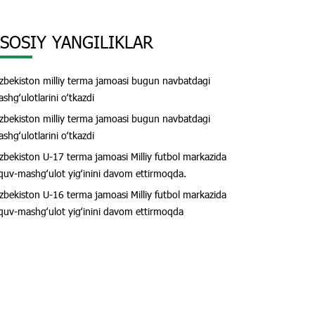
SOSIY YANGILIKLAR
zbekiston milliy terma jamoasi bugun navbatdagi
shgʻulotlarini oʻtkazdi
zbekiston milliy terma jamoasi bugun navbatdagi
shgʻulotlarini oʻtkazdi
zbekiston U-17 terma jamoasi Milliy futbol markazida
quv-mashgʻulot yigʻinini davom ettirmoqda.
zbekiston U-16 terma jamoasi Milliy futbol markazida
quv-mashgʻulot yigʻinini davom ettirmoqda