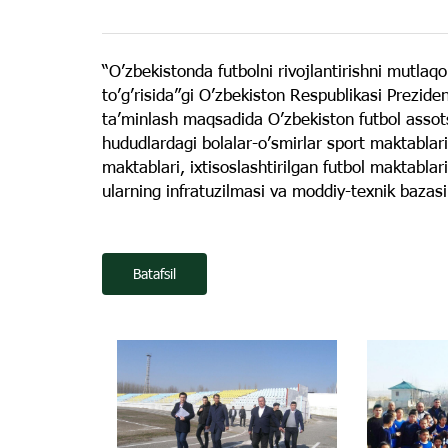
“Oʼzbekistonda futbolni rivojlantirishni mutlaqo
toʼgʼrisida”gi Oʼzbekiston Respublikasi Preziden
taʼminlash maqsadida Oʼzbekiston futbol assots
hududlardagi bolalar-oʼsmirlar sport maktablarin
maktablari, ixtisoslashtirilgan futbol maktabla
ularning infratuzilmasi va moddiy-texnik baza
Batafsil