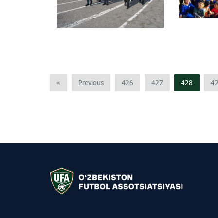
«
Previous
426
427
428
4