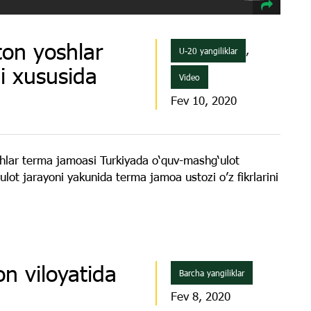
on yoshlar
,
U-20 yangiliklar
i xususida
Video
Fev 10, 2020
hlar terma jamoasi Turkiyada o‘quv-mashg‘ulot
lot jarayoni yakunida terma jamoa ustozi o’z fikrlarini
on viloyatida
Barcha yangiliklar
Fev 8, 2020