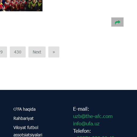
29
430
Next
»
E-mail:
O‘FA haqida
uzb@the-afc.com
Rahbariyat
info@ufa.uz
Viloyat futbol
Telefon:
assotsiatsiyalari