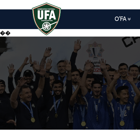
O’FA
��