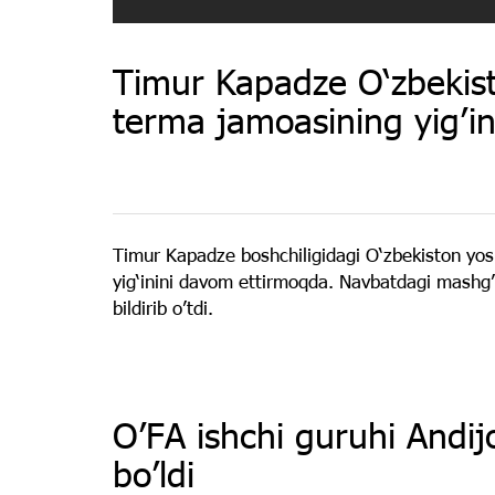
Timur Kapadze O‘zbekist
terma jamoasining yig’in
Timur Kapadze boshchiligidagi O‘zbekiston yos
yig‘inini davom ettirmoqda. Navbatdagi mashg’u
bildirib o’tdi.
OʼFА ishchi guruhi Аndij
boʼldi