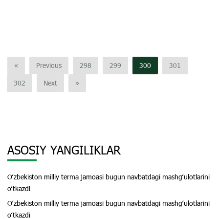
«
Previous
298
299
300
301
302
Next
»
ASOSIY YANGILIKLAR
Oʻzbekiston milliy terma jamoasi bugun navbatdagi mashgʻulotlarini
oʻtkazdi
Oʻzbekiston milliy terma jamoasi bugun navbatdagi mashgʻulotlarini
oʻtkazdi