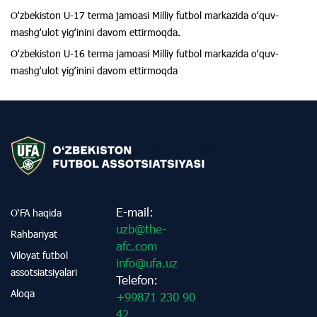
Oʻzbekiston U-17 terma jamoasi Milliy futbol markazida oʻquv-
mashgʻulot yigʻinini davom ettirmoqda.
Oʻzbekiston U-16 terma jamoasi Milliy futbol markazida oʻquv-
mashgʻulot yigʻinini davom ettirmoqda
E-mail:
O‘FA haqida
uzb@the-
Rahbariyat
afc.com
Viloyat futbol
info@ufa.uz
assotsiatsiyalari
Telefon:
Aloqa
+99871 230 90
42