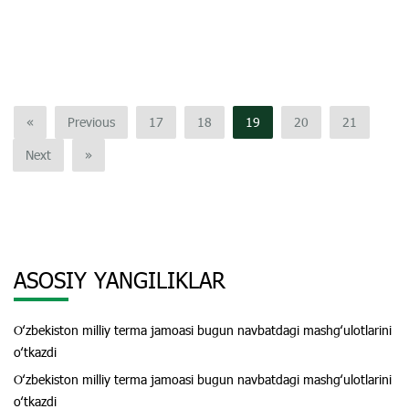
«
Previous
17
18
19
20
21
Next
»
ASOSIY YANGILIKLAR
Oʻzbekiston milliy terma jamoasi bugun navbatdagi mashgʻulotlarini
oʻtkazdi
Oʻzbekiston milliy terma jamoasi bugun navbatdagi mashgʻulotlarini
oʻtkazdi