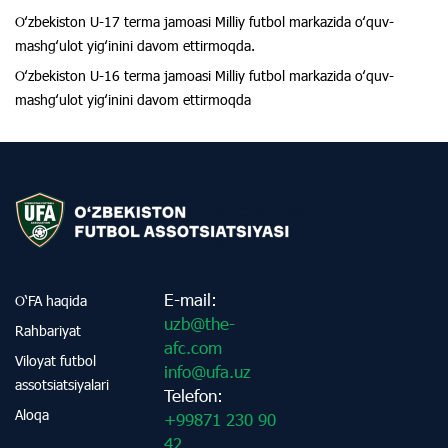
Oʻzbekiston U-17 terma jamoasi Milliy futbol markazida oʻquv-
mashgʻulot yigʻinini davom ettirmoqda.
Oʻzbekiston U-16 terma jamoasi Milliy futbol markazida oʻquv-
mashgʻulot yigʻinini davom ettirmoqda
E-mail:
O‘FA haqida
uzb@the-
Rahbariyat
afc.com
Viloyat futbol
info@ufa.uz
assotsiatsiyalari
Telefon:
Aloqa
+99871 230 90
42