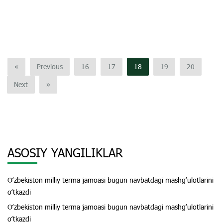
«
Previous
16
17
18
19
20
Next
»
ASOSIY YANGILIKLAR
Oʻzbekiston milliy terma jamoasi bugun navbatdagi mashgʻulotlarini
oʻtkazdi
Oʻzbekiston milliy terma jamoasi bugun navbatdagi mashgʻulotlarini
oʻtkazdi