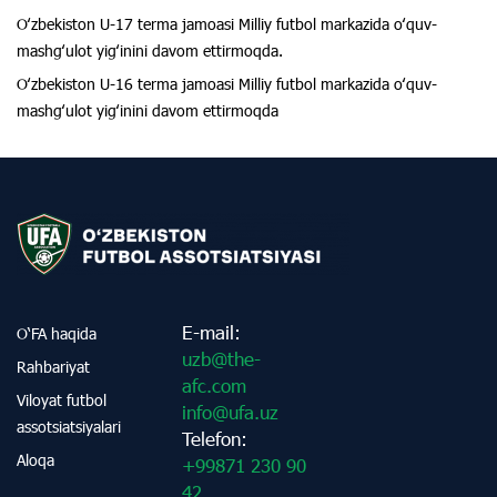
Oʻzbekiston U-17 terma jamoasi Milliy futbol markazida oʻquv-
mashgʻulot yigʻinini davom ettirmoqda.
Oʻzbekiston U-16 terma jamoasi Milliy futbol markazida oʻquv-
mashgʻulot yigʻinini davom ettirmoqda
E-mail:
O‘FA haqida
uzb@the-
Rahbariyat
afc.com
Viloyat futbol
info@ufa.uz
assotsiatsiyalari
Telefon:
Aloqa
+99871 230 90
42