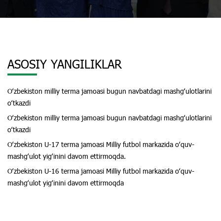
ASOSIY YANGILIKLAR
Oʻzbekiston milliy terma jamoasi bugun navbatdagi mashgʻulotlarini
oʻtkazdi
Oʻzbekiston milliy terma jamoasi bugun navbatdagi mashgʻulotlarini
oʻtkazdi
Oʻzbekiston U-17 terma jamoasi Milliy futbol markazida oʻquv-
mashgʻulot yigʻinini davom ettirmoqda.
Oʻzbekiston U-16 terma jamoasi Milliy futbol markazida oʻquv-
mashgʻulot yigʻinini davom ettirmoqda