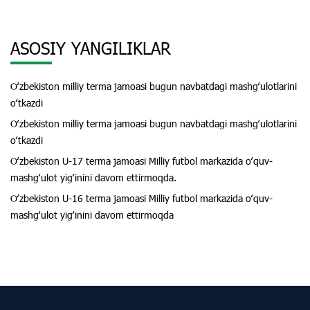
ASOSIY YANGILIKLAR
Oʻzbekiston milliy terma jamoasi bugun navbatdagi mashgʻulotlarini
oʻtkazdi
Oʻzbekiston milliy terma jamoasi bugun navbatdagi mashgʻulotlarini
oʻtkazdi
Oʻzbekiston U-17 terma jamoasi Milliy futbol markazida oʻquv-
mashgʻulot yigʻinini davom ettirmoqda.
Oʻzbekiston U-16 terma jamoasi Milliy futbol markazida oʻquv-
mashgʻulot yigʻinini davom ettirmoqda