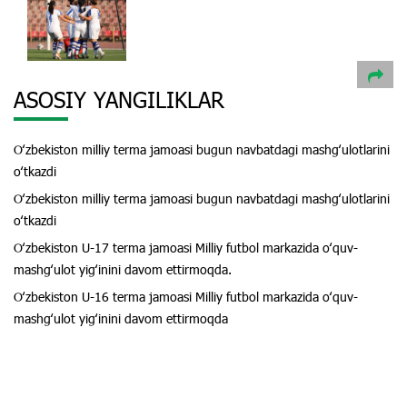
ASOSIY YANGILIKLAR
Oʻzbekiston milliy terma jamoasi bugun navbatdagi mashgʻulotlarini
oʻtkazdi
Oʻzbekiston milliy terma jamoasi bugun navbatdagi mashgʻulotlarini
oʻtkazdi
Oʻzbekiston U-17 terma jamoasi Milliy futbol markazida oʻquv-
mashgʻulot yigʻinini davom ettirmoqda.
Oʻzbekiston U-16 terma jamoasi Milliy futbol markazida oʻquv-
mashgʻulot yigʻinini davom ettirmoqda