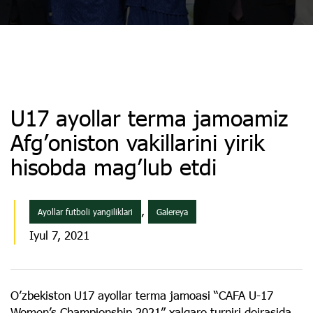
U17 ayollar terma jamoamiz
Afg’oniston vakillarini yirik
hisobda mag’lub etdi
,
Ayollar futboli yangiliklari
Galereya
Iyul 7, 2021
O’zbekiston U17 ayollar terma jamoasi “CAFA U-17
Women’s Championship 2021” xalqaro turniri doirasida