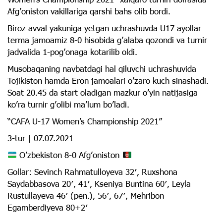
Afg’oniston vakillariga qarshi bahs olib bordi.
Biroz avval yakuniga yetgan uchrashuvda U17 ayollar
terma jamoamiz 8-0 hisobida g’alaba qozondi va turnir
jadvalida 1-pog’onaga kotarilib oldi.
Musobaqaning navbatdagi hal qiluvchi uchrashuvida
Tojikiston hamda Eron jamoalari o’zaro kuch sinashadi.
Soat 20.45 da start oladigan mazkur o’yin natijasiga
ko’ra turnir g’olibi ma’lum bo’ladi.
“CAFA U-17 Women’s Championship 2021”
3-tur | 07.07.2021
O’zbekiston 8-0 Afg’oniston
Gollar: Sevinch Rahmatulloyeva 32′, Ruxshona
Saydabbasova 20′, 41′, Kseniya Buntina 60′, Leyla
Rustullayeva 46′ (pen.), 56′, 67′, Mehribon
Egamberdiyeva 80+2′