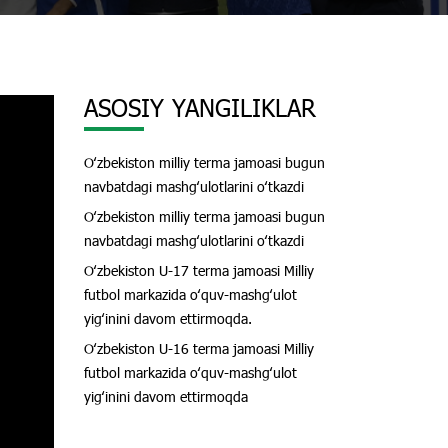
ASOSIY YANGILIKLAR
Oʻzbekiston milliy terma jamoasi bugun
navbatdagi mashgʻulotlarini oʻtkazdi
Oʻzbekiston milliy terma jamoasi bugun
navbatdagi mashgʻulotlarini oʻtkazdi
Oʻzbekiston U-17 terma jamoasi Milliy
futbol markazida oʻquv-mashgʻulot
yigʻinini davom ettirmoqda.
Oʻzbekiston U-16 terma jamoasi Milliy
futbol markazida oʻquv-mashgʻulot
yigʻinini davom ettirmoqda