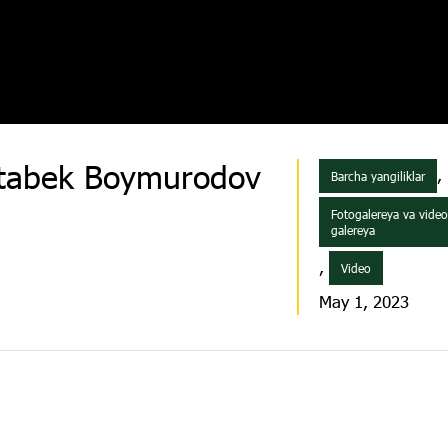
Otabek Boymurodov
,
Barcha yangiliklar
Fotogalereya va vide
galereya
,
Video
May 1, 2023