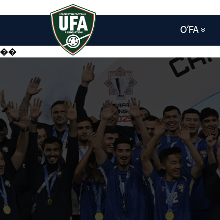
O’FA
��