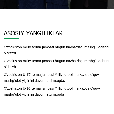
ASOSIY YANGILIKLAR
Oʻzbekiston milliy terma jamoasi bugun navbatdagi mashgʻulotlarini
oʻtkazdi
Oʻzbekiston milliy terma jamoasi bugun navbatdagi mashgʻulotlarini
oʻtkazdi
Oʻzbekiston U-17 terma jamoasi Milliy futbol markazida oʻquv-
mashgʻulot yigʻinini davom ettirmoqda.
Oʻzbekiston U-16 terma jamoasi Milliy futbol markazida oʻquv-
mashgʻulot yigʻinini davom ettirmoqda