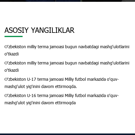
ASOSIY YANGILIKLAR
Oʻzbekiston milliy terma jamoasi bugun navbatdagi mashgʻulotlarini
oʻtkazdi
Oʻzbekiston milliy terma jamoasi bugun navbatdagi mashgʻulotlarini
oʻtkazdi
Oʻzbekiston U-17 terma jamoasi Milliy futbol markazida oʻquv-
mashgʻulot yigʻinini davom ettirmoqda.
Oʻzbekiston U-16 terma jamoasi Milliy futbol markazida oʻquv-
mashgʻulot yigʻinini davom ettirmoqda