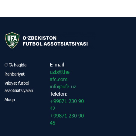
E-mail:
O‘FA haqida
uzb@the-
Rahbariyat
afc.com
Viloyat futbol
info@ufa.uz
assotsiatsiyalari
Telefon:
Aloqa
+99871 230 90
42
+99871 230 90
45