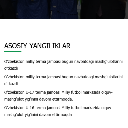
ASOSIY YANGILIKLAR
Oʻzbekiston milliy terma jamoasi bugun navbatdagi mashgʻulotlarini
oʻtkazdi
Oʻzbekiston milliy terma jamoasi bugun navbatdagi mashgʻulotlarini
oʻtkazdi
Oʻzbekiston U-17 terma jamoasi Milliy futbol markazida oʻquv-
mashgʻulot yigʻinini davom ettirmoqda.
Oʻzbekiston U-16 terma jamoasi Milliy futbol markazida oʻquv-
mashgʻulot yigʻinini davom ettirmoqda