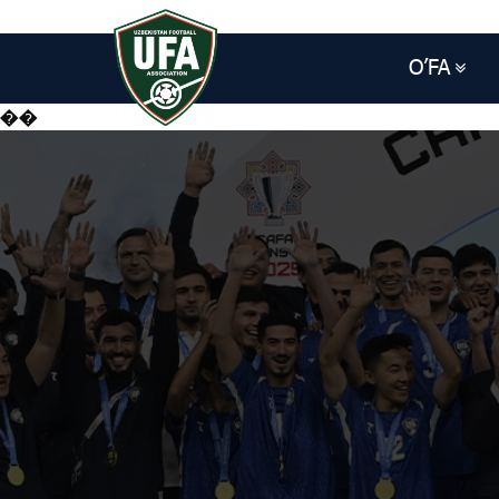
O’FA
��