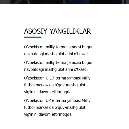
ASOSIY YANGILIKLAR
Oʻzbekiston milliy terma jamoasi bugun
navbatdagi mashgʻulotlarini oʻtkazdi
Oʻzbekiston milliy terma jamoasi bugun
navbatdagi mashgʻulotlarini oʻtkazdi
Oʻzbekiston U-17 terma jamoasi Milliy
futbol markazida oʻquv-mashgʻulot
yigʻinini davom ettirmoqda.
Oʻzbekiston U-16 terma jamoasi Milliy
futbol markazida oʻquv-mashgʻulot
yigʻinini davom ettirmoqda