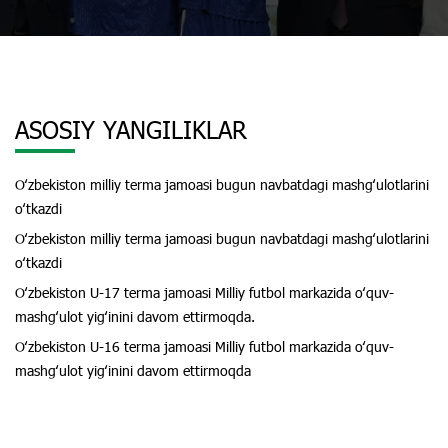
ASOSIY YANGILIKLAR
Oʻzbekiston milliy terma jamoasi bugun navbatdagi mashgʻulotlarini
oʻtkazdi
Oʻzbekiston milliy terma jamoasi bugun navbatdagi mashgʻulotlarini
oʻtkazdi
Oʻzbekiston U-17 terma jamoasi Milliy futbol markazida oʻquv-
mashgʻulot yigʻinini davom ettirmoqda.
Oʻzbekiston U-16 terma jamoasi Milliy futbol markazida oʻquv-
mashgʻulot yigʻinini davom ettirmoqda