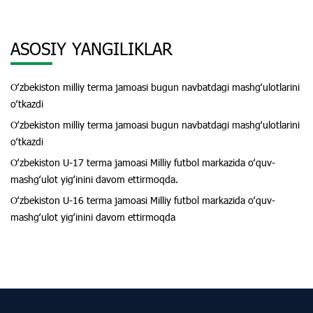
ASOSIY YANGILIKLAR
Oʻzbekiston milliy terma jamoasi bugun navbatdagi mashgʻulotlarini
oʻtkazdi
Oʻzbekiston milliy terma jamoasi bugun navbatdagi mashgʻulotlarini
oʻtkazdi
Oʻzbekiston U-17 terma jamoasi Milliy futbol markazida oʻquv-
mashgʻulot yigʻinini davom ettirmoqda.
Oʻzbekiston U-16 terma jamoasi Milliy futbol markazida oʻquv-
mashgʻulot yigʻinini davom ettirmoqda