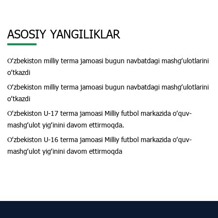
ASOSIY YANGILIKLAR
Oʻzbekiston milliy terma jamoasi bugun navbatdagi mashgʻulotlarini
oʻtkazdi
Oʻzbekiston milliy terma jamoasi bugun navbatdagi mashgʻulotlarini
oʻtkazdi
Oʻzbekiston U-17 terma jamoasi Milliy futbol markazida oʻquv-
mashgʻulot yigʻinini davom ettirmoqda.
Oʻzbekiston U-16 terma jamoasi Milliy futbol markazida oʻquv-
mashgʻulot yigʻinini davom ettirmoqda