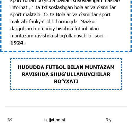
sport turlari bo‘yicha davlat ixtisoslashgan maktab
internati, 1 ta Ixtisoslashgan bolalar va o‘smirlar
sport maktabi, 13 ta Bolalar va o‘smirlar sport
maktabi faoliyat olib bormoqda. Mazkur
dargohlarda umumiy hisobda futbol bilan
muntazam ravishda shug‘ullanuvchilar soni –
1924
.
HUDUDDA FUTBOL BILAN MUNTAZAM
RAVISHDA SHUG‘ULLANUVCHILAR
RO’YXATI
№
Hujjat nomi
Fayl