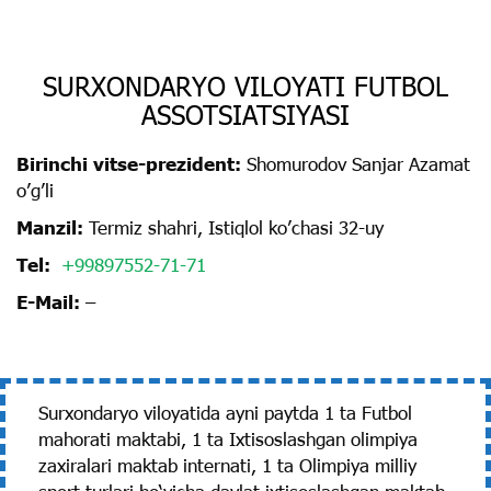
SURXONDARYO VILOYATI FUTBOL
ASSOTSIATSIYASI
Birinchi vitse-prezident:
Shomurodov Sanjar Аzamat
oʼgʼli
Manzil:
Termiz shahri, Istiqlol koʼchasi 32-uy
Tel:
+99897552-71-71
E-Mail:
–
Surxondaryo viloyatida ayni paytda 1 ta Futbol
mahorati maktabi, 1 ta Ixtisoslashgan olimpiya
zaxiralari maktab internati, 1 ta Olimpiya milliy