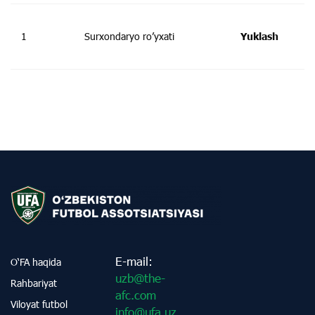
1
Surxondaryo ro’yxati
Yuklash
E-mail:
O‘FA haqida
uzb@the-
Rahbariyat
afc.com
Viloyat futbol
info@ufa.uz