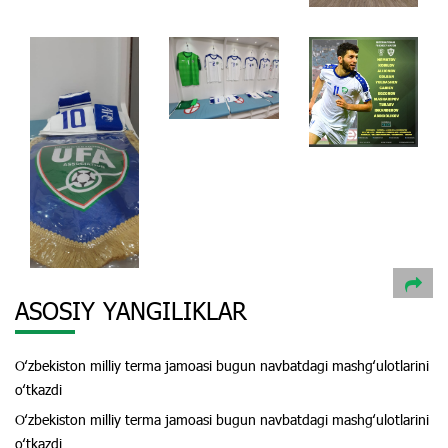
ASOSIY YANGILIKLAR
Oʻzbekiston milliy terma jamoasi bugun navbatdagi mashgʻulotlarini
oʻtkazdi
Oʻzbekiston milliy terma jamoasi bugun navbatdagi mashgʻulotlarini
oʻtkazdi