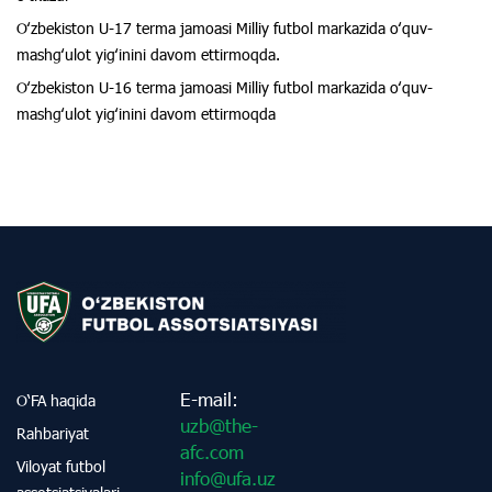
Oʻzbekiston U-17 terma jamoasi Milliy futbol markazida oʻquv-
mashgʻulot yigʻinini davom ettirmoqda.
Oʻzbekiston U-16 terma jamoasi Milliy futbol markazida oʻquv-
mashgʻulot yigʻinini davom ettirmoqda
E-mail:
O‘FA haqida
uzb@the-
Rahbariyat
afc.com
Viloyat futbol
info@ufa.uz