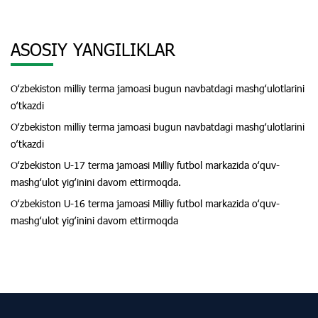
ASOSIY YANGILIKLAR
Oʻzbekiston milliy terma jamoasi bugun navbatdagi mashgʻulotlarini
oʻtkazdi
Oʻzbekiston milliy terma jamoasi bugun navbatdagi mashgʻulotlarini
oʻtkazdi
Oʻzbekiston U-17 terma jamoasi Milliy futbol markazida oʻquv-
mashgʻulot yigʻinini davom ettirmoqda.
Oʻzbekiston U-16 terma jamoasi Milliy futbol markazida oʻquv-
mashgʻulot yigʻinini davom ettirmoqda