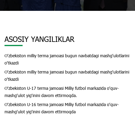
ASOSIY YANGILIKLAR
Oʻzbekiston milliy terma jamoasi bugun navbatdagi mashgʻulotlarini
oʻtkazdi
Oʻzbekiston milliy terma jamoasi bugun navbatdagi mashgʻulotlarini
oʻtkazdi
Oʻzbekiston U-17 terma jamoasi Milliy futbol markazida oʻquv-
mashgʻulot yigʻinini davom ettirmoqda.
Oʻzbekiston U-16 terma jamoasi Milliy futbol markazida oʻquv-
mashgʻulot yigʻinini davom ettirmoqda