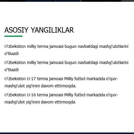
ASOSIY YANGILIKLAR
Oʻzbekiston milliy terma jamoasi bugun navbatdagi mashgʻulotlarini
oʻtkazdi
Oʻzbekiston milliy terma jamoasi bugun navbatdagi mashgʻulotlarini
oʻtkazdi
Oʻzbekiston U-17 terma jamoasi Milliy futbol markazida oʻquv-
mashgʻulot yigʻinini davom ettirmoqda.
Oʻzbekiston U-16 terma jamoasi Milliy futbol markazida oʻquv-
mashgʻulot yigʻinini davom ettirmoqda