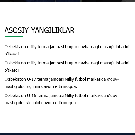
ASOSIY YANGILIKLAR
Oʻzbekiston milliy terma jamoasi bugun navbatdagi mashgʻulotlarini
oʻtkazdi
Oʻzbekiston milliy terma jamoasi bugun navbatdagi mashgʻulotlarini
oʻtkazdi
Oʻzbekiston U-17 terma jamoasi Milliy futbol markazida oʻquv-
mashgʻulot yigʻinini davom ettirmoqda.
Oʻzbekiston U-16 terma jamoasi Milliy futbol markazida oʻquv-
mashgʻulot yigʻinini davom ettirmoqda