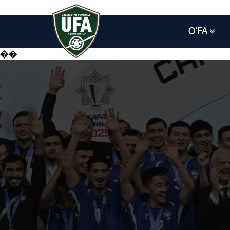
O’FA
��