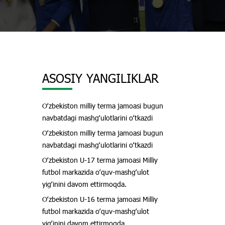
ASOSIY YANGILIKLAR
Oʻzbekiston milliy terma jamoasi bugun
navbatdagi mashgʻulotlarini oʻtkazdi
Oʻzbekiston milliy terma jamoasi bugun
navbatdagi mashgʻulotlarini oʻtkazdi
Oʻzbekiston U-17 terma jamoasi Milliy
futbol markazida oʻquv-mashgʻulot
yigʻinini davom ettirmoqda.
Oʻzbekiston U-16 terma jamoasi Milliy
futbol markazida oʻquv-mashgʻulot
yigʻinini davom ettirmoqda