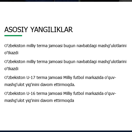
ASOSIY YANGILIKLAR
Oʻzbekiston milliy terma jamoasi bugun navbatdagi mashgʻulotlarini
oʻtkazdi
Oʻzbekiston milliy terma jamoasi bugun navbatdagi mashgʻulotlarini
oʻtkazdi
Oʻzbekiston U-17 terma jamoasi Milliy futbol markazida oʻquv-
mashgʻulot yigʻinini davom ettirmoqda.
Oʻzbekiston U-16 terma jamoasi Milliy futbol markazida oʻquv-
mashgʻulot yigʻinini davom ettirmoqda