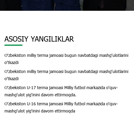
ASOSIY YANGILIKLAR
Oʻzbekiston milliy terma jamoasi bugun navbatdagi mashgʻulotlarini
oʻtkazdi
Oʻzbekiston milliy terma jamoasi bugun navbatdagi mashgʻulotlarini
oʻtkazdi
Oʻzbekiston U-17 terma jamoasi Milliy futbol markazida oʻquv-
mashgʻulot yigʻinini davom ettirmoqda.
Oʻzbekiston U-16 terma jamoasi Milliy futbol markazida oʻquv-
mashgʻulot yigʻinini davom ettirmoqda