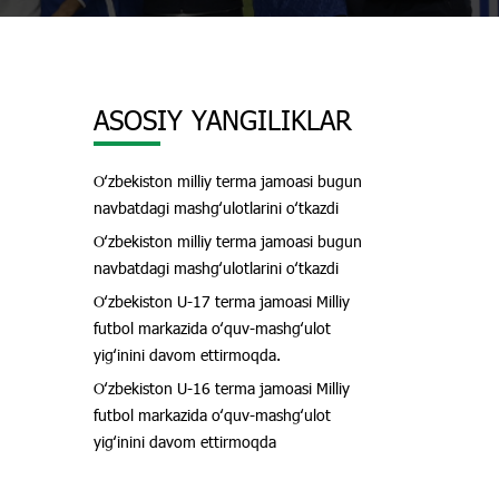
ASOSIY YANGILIKLAR
Oʻzbekiston milliy terma jamoasi bugun
navbatdagi mashgʻulotlarini oʻtkazdi
Oʻzbekiston milliy terma jamoasi bugun
navbatdagi mashgʻulotlarini oʻtkazdi
Oʻzbekiston U-17 terma jamoasi Milliy
futbol markazida oʻquv-mashgʻulot
yigʻinini davom ettirmoqda.
Oʻzbekiston U-16 terma jamoasi Milliy
futbol markazida oʻquv-mashgʻulot
yigʻinini davom ettirmoqda