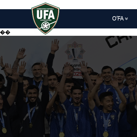
O’FA
��