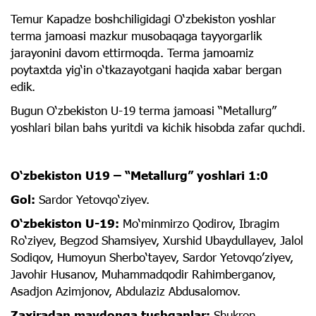
Temur Kapadze boshchiligidagi O‘zbekiston yoshlar
terma jamoasi mazkur musobaqaga tayyorgarlik
jarayonini davom ettirmoqda. Terma jamoamiz
poytaxtda yig‘in o‘tkazayotgani haqida xabar bergan
edik.
Bugun O‘zbekiston U-19 terma jamoasi “Metallurg”
yoshlari bilan bahs yuritdi va kichik hisobda zafar quchdi.
O‘zbekiston U19 – “Metallurg” yoshlari 1:0
Gol:
Sardor Yetovqo‘ziyev.
O‘zbekiston U-19:
Mo‘minmirzo Qodirov, Ibragim
Ro‘ziyev, Begzod Shamsiyev, Xurshid Ubaydullayev, Jalol
Sodiqov, Humoyun Sherbo‘tayev, Sardor Yetovqo’ziyev,
Javohir Husanov, Muhammadqodir Rahimberganov,
Asadjon Azimjonov, Abdulaziz Abdusalomov.
Zaxiradan maydonga tushganlar:
Shukron