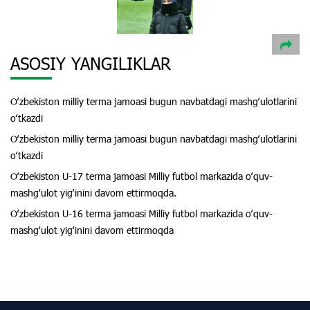
ASOSIY YANGILIKLAR
Oʻzbekiston milliy terma jamoasi bugun navbatdagi mashgʻulotlarini
oʻtkazdi
Oʻzbekiston milliy terma jamoasi bugun navbatdagi mashgʻulotlarini
oʻtkazdi
Oʻzbekiston U-17 terma jamoasi Milliy futbol markazida oʻquv-
mashgʻulot yigʻinini davom ettirmoqda.
Oʻzbekiston U-16 terma jamoasi Milliy futbol markazida oʻquv-
mashgʻulot yigʻinini davom ettirmoqda