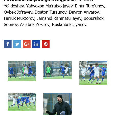
Yo‘ldoshev, Yahyoxon Ma’rufxo‘jayev, Elnur Turg‘unov,
Oybek Jo‘rayev, Doston Tursunov, Davron Anvarov,
Farrux Muxtorov, Jamshid Rahmatullayev, Boburshox
Sobirov, Azizbek Zokirov, Ruslanbek Jiyanov.