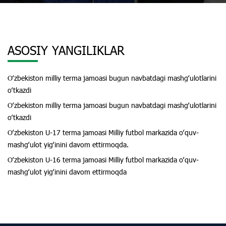
ASOSIY YANGILIKLAR
Oʻzbekiston milliy terma jamoasi bugun navbatdagi mashgʻulotlarini
oʻtkazdi
Oʻzbekiston milliy terma jamoasi bugun navbatdagi mashgʻulotlarini
oʻtkazdi
Oʻzbekiston U-17 terma jamoasi Milliy futbol markazida oʻquv-
mashgʻulot yigʻinini davom ettirmoqda.
Oʻzbekiston U-16 terma jamoasi Milliy futbol markazida oʻquv-
mashgʻulot yigʻinini davom ettirmoqda