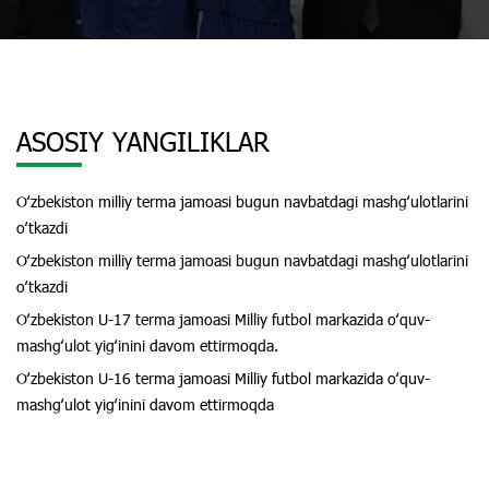
ASOSIY YANGILIKLAR
Oʻzbekiston milliy terma jamoasi bugun navbatdagi mashgʻulotlarini
oʻtkazdi
Oʻzbekiston milliy terma jamoasi bugun navbatdagi mashgʻulotlarini
oʻtkazdi
Oʻzbekiston U-17 terma jamoasi Milliy futbol markazida oʻquv-
mashgʻulot yigʻinini davom ettirmoqda.
Oʻzbekiston U-16 terma jamoasi Milliy futbol markazida oʻquv-
mashgʻulot yigʻinini davom ettirmoqda