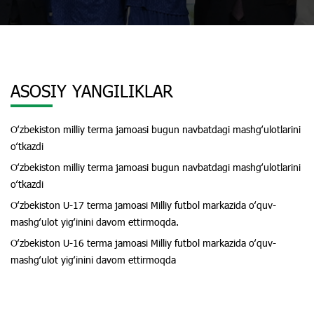
ASOSIY YANGILIKLAR
Oʻzbekiston milliy terma jamoasi bugun navbatdagi mashgʻulotlarini
oʻtkazdi
Oʻzbekiston milliy terma jamoasi bugun navbatdagi mashgʻulotlarini
oʻtkazdi
Oʻzbekiston U-17 terma jamoasi Milliy futbol markazida oʻquv-
mashgʻulot yigʻinini davom ettirmoqda.
Oʻzbekiston U-16 terma jamoasi Milliy futbol markazida oʻquv-
mashgʻulot yigʻinini davom ettirmoqda