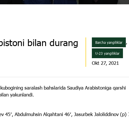
istoni bilan durang
,
Barcha yangiliklar
U-23 yangiliklar
Okt 27, 2021
kubogining saralash bahslarida Saudiya Arabistoniga qarshi
ilan yakunlandi.
ev 45′, Abdulmuhsin Alqahtani 46′, Jasurbek Jaloliddinov (p) 