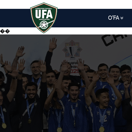
O’FA
��