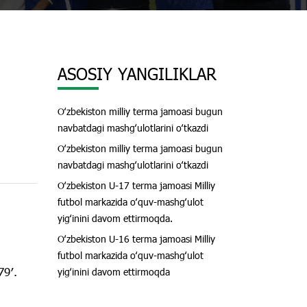
ASOSIY YANGILIKLAR
Oʻzbekiston milliy terma jamoasi bugun
navbatdagi mashgʻulotlarini oʻtkazdi
Oʻzbekiston milliy terma jamoasi bugun
navbatdagi mashgʻulotlarini oʻtkazdi
Oʻzbekiston U-17 terma jamoasi Milliy
futbol markazida oʻquv-mashgʻulot
yigʻinini davom ettirmoqda.
Oʻzbekiston U-16 terma jamoasi Milliy
futbol markazida oʻquv-mashgʻulot
79′.
yigʻinini davom ettirmoqda