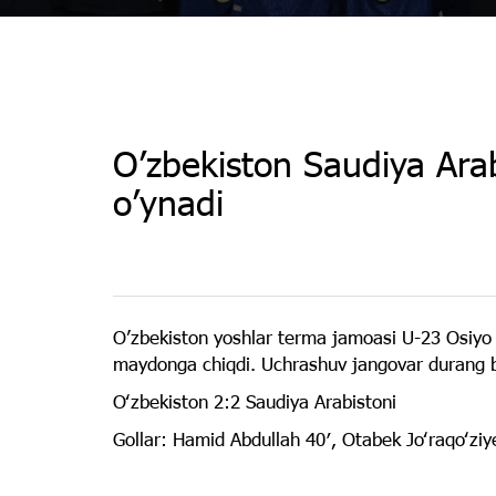
O’zbekiston Saudiya Arab
o’ynadi
O’zbekiston yoshlar terma jamoasi U-23 Osiyo 
maydonga chiqdi. Uchrashuv jangovar durang b
Oʻzbekiston 2:2 Saudiya Arabistoni
Gollar: Hamid Abdullah 40′, Otabek Joʻraqoʻziy