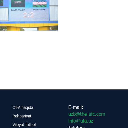
E-mail:
O‘FA haqida
uzb@the-afc.com
Rahbariyat
info@ufa.uz
Viloyat futbol
Telefon: