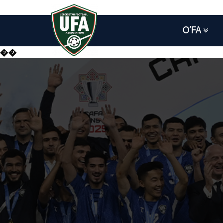
O’FA
��