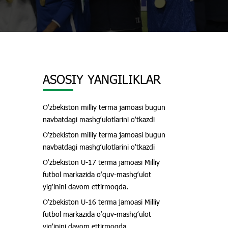
ASOSIY YANGILIKLAR
Oʻzbekiston milliy terma jamoasi bugun
navbatdagi mashgʻulotlarini oʻtkazdi
Oʻzbekiston milliy terma jamoasi bugun
navbatdagi mashgʻulotlarini oʻtkazdi
Oʻzbekiston U-17 terma jamoasi Milliy
futbol markazida oʻquv-mashgʻulot
yigʻinini davom ettirmoqda.
Oʻzbekiston U-16 terma jamoasi Milliy
futbol markazida oʻquv-mashgʻulot
yigʻinini davom ettirmoqda