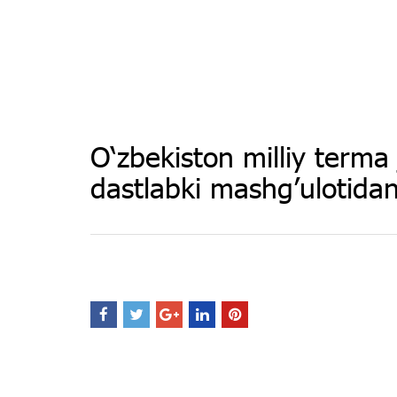
O‘zbekiston milliy terma
dastlabki mashg’ulotida