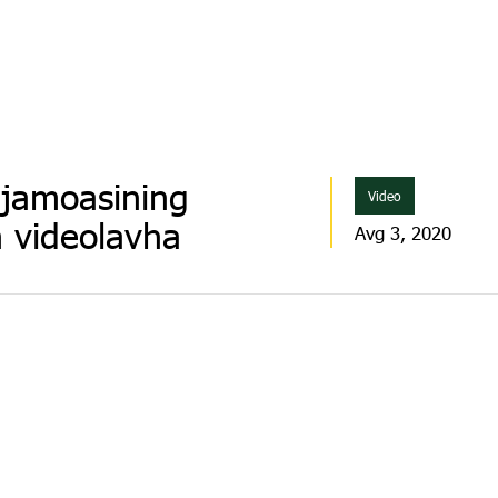
 jamoasining
Video
n videolavha
Avg 3, 2020