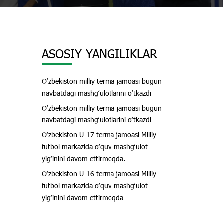
ASOSIY YANGILIKLAR
Oʻzbekiston milliy terma jamoasi bugun
navbatdagi mashgʻulotlarini oʻtkazdi
Oʻzbekiston milliy terma jamoasi bugun
navbatdagi mashgʻulotlarini oʻtkazdi
Oʻzbekiston U-17 terma jamoasi Milliy
futbol markazida oʻquv-mashgʻulot
yigʻinini davom ettirmoqda.
Oʻzbekiston U-16 terma jamoasi Milliy
futbol markazida oʻquv-mashgʻulot
yigʻinini davom ettirmoqda