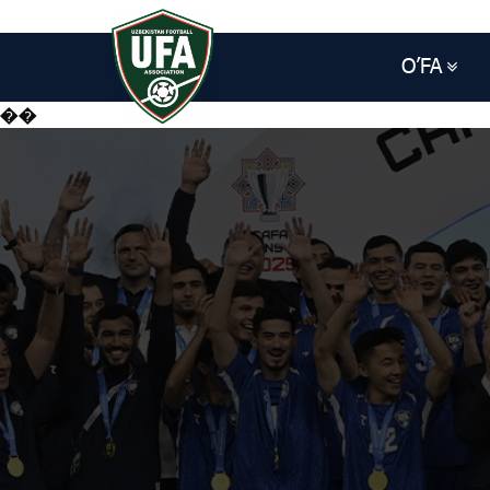
O’FA
��