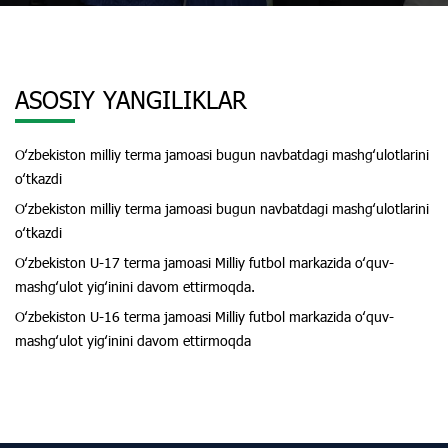
ASOSIY YANGILIKLAR
Oʻzbekiston milliy terma jamoasi bugun navbatdagi mashgʻulotlarini
oʻtkazdi
Oʻzbekiston milliy terma jamoasi bugun navbatdagi mashgʻulotlarini
oʻtkazdi
Oʻzbekiston U-17 terma jamoasi Milliy futbol markazida oʻquv-
mashgʻulot yigʻinini davom ettirmoqda.
Oʻzbekiston U-16 terma jamoasi Milliy futbol markazida oʻquv-
mashgʻulot yigʻinini davom ettirmoqda