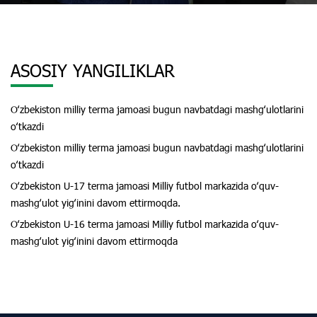
ASOSIY YANGILIKLAR
Oʻzbekiston milliy terma jamoasi bugun navbatdagi mashgʻulotlarini
oʻtkazdi
Oʻzbekiston milliy terma jamoasi bugun navbatdagi mashgʻulotlarini
oʻtkazdi
Oʻzbekiston U-17 terma jamoasi Milliy futbol markazida oʻquv-
mashgʻulot yigʻinini davom ettirmoqda.
Oʻzbekiston U-16 terma jamoasi Milliy futbol markazida oʻquv-
mashgʻulot yigʻinini davom ettirmoqda