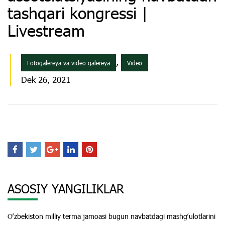
tashqari kongressi |
Livestream
,
Fotogalereya va video galereya
Video
Dek 26, 2021
ASOSIY YANGILIKLAR
Oʻzbekiston milliy terma jamoasi bugun navbatdagi mashgʻulotlarini