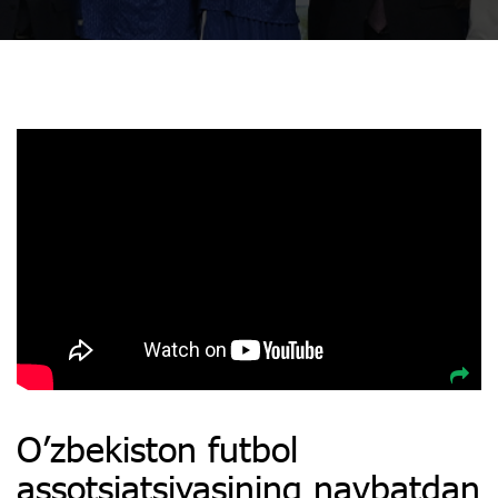
O’zbekiston futbol
assotsiatsiyasining navbatdan