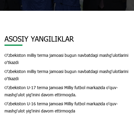
ASOSIY YANGILIKLAR
Oʻzbekiston milliy terma jamoasi bugun navbatdagi mashgʻulotlarini
oʻtkazdi
Oʻzbekiston milliy terma jamoasi bugun navbatdagi mashgʻulotlarini
oʻtkazdi
Oʻzbekiston U-17 terma jamoasi Milliy futbol markazida oʻquv-
mashgʻulot yigʻinini davom ettirmoqda.
Oʻzbekiston U-16 terma jamoasi Milliy futbol markazida oʻquv-
mashgʻulot yigʻinini davom ettirmoqda