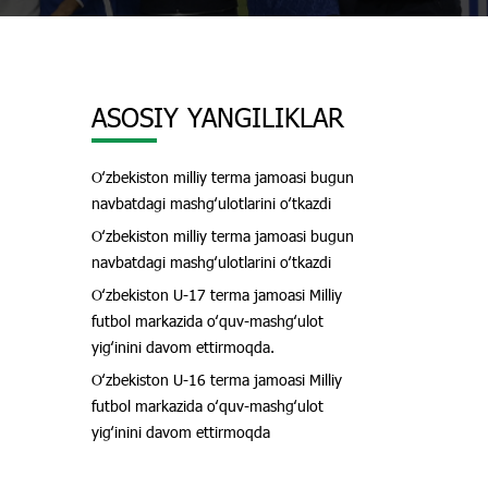
ASOSIY YANGILIKLAR
Oʻzbekiston milliy terma jamoasi bugun
navbatdagi mashgʻulotlarini oʻtkazdi
Oʻzbekiston milliy terma jamoasi bugun
navbatdagi mashgʻulotlarini oʻtkazdi
Oʻzbekiston U-17 terma jamoasi Milliy
futbol markazida oʻquv-mashgʻulot
yigʻinini davom ettirmoqda.
Oʻzbekiston U-16 terma jamoasi Milliy
futbol markazida oʻquv-mashgʻulot
yigʻinini davom ettirmoqda