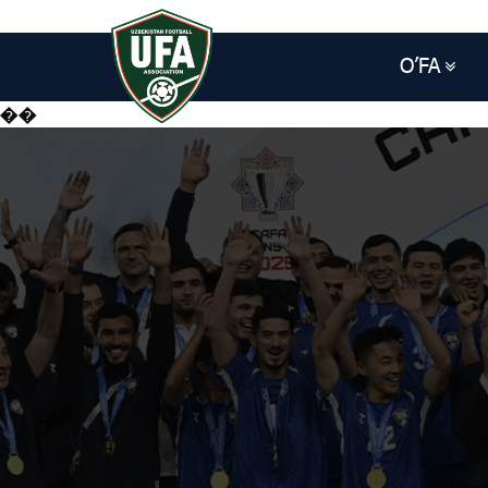
O’FA
��