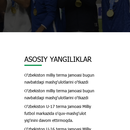
ASOSIY YANGILIKLAR
Oʻzbekiston milliy terma jamoasi bugun
navbatdagi mashgʻulotlarini oʻtkazdi
Oʻzbekiston milliy terma jamoasi bugun
navbatdagi mashgʻulotlarini oʻtkazdi
Oʻzbekiston U-17 terma jamoasi Milliy
futbol markazida oʻquv-mashgʻulot
yigʻinini davom ettirmoqda.
Oʻzbekiston U-16 terma jamoasi Milliy