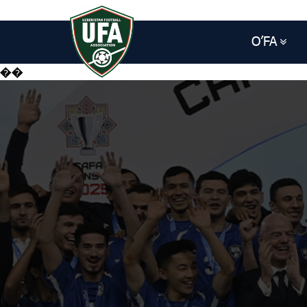
O’FA
��