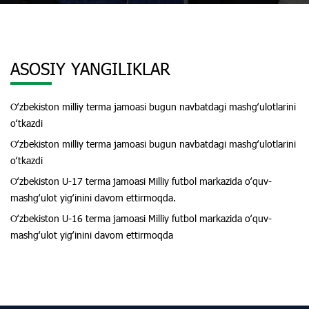
ASOSIY YANGILIKLAR
Oʻzbekiston milliy terma jamoasi bugun navbatdagi mashgʻulotlarini
oʻtkazdi
Oʻzbekiston milliy terma jamoasi bugun navbatdagi mashgʻulotlarini
oʻtkazdi
Oʻzbekiston U-17 terma jamoasi Milliy futbol markazida oʻquv-
mashgʻulot yigʻinini davom ettirmoqda.
Oʻzbekiston U-16 terma jamoasi Milliy futbol markazida oʻquv-
mashgʻulot yigʻinini davom ettirmoqda