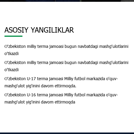
ASOSIY YANGILIKLAR
Oʻzbekiston milliy terma jamoasi bugun navbatdagi mashgʻulotlarini
oʻtkazdi
Oʻzbekiston milliy terma jamoasi bugun navbatdagi mashgʻulotlarini
oʻtkazdi
Oʻzbekiston U-17 terma jamoasi Milliy futbol markazida oʻquv-
mashgʻulot yigʻinini davom ettirmoqda.
Oʻzbekiston U-16 terma jamoasi Milliy futbol markazida oʻquv-
mashgʻulot yigʻinini davom ettirmoqda