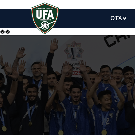
O’FA
��