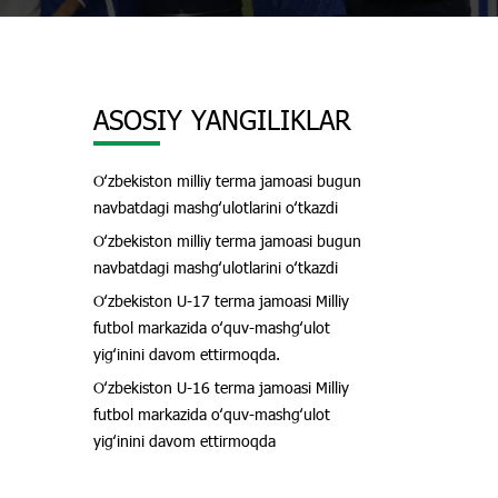
ASOSIY YANGILIKLAR
Oʻzbekiston milliy terma jamoasi bugun
navbatdagi mashgʻulotlarini oʻtkazdi
Oʻzbekiston milliy terma jamoasi bugun
navbatdagi mashgʻulotlarini oʻtkazdi
Oʻzbekiston U-17 terma jamoasi Milliy
futbol markazida oʻquv-mashgʻulot
yigʻinini davom ettirmoqda.
Oʻzbekiston U-16 terma jamoasi Milliy
futbol markazida oʻquv-mashgʻulot
yigʻinini davom ettirmoqda