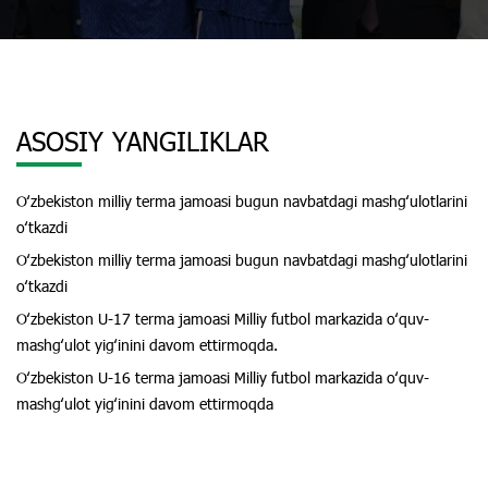
ASOSIY YANGILIKLAR
Oʻzbekiston milliy terma jamoasi bugun navbatdagi mashgʻulotlarini
oʻtkazdi
Oʻzbekiston milliy terma jamoasi bugun navbatdagi mashgʻulotlarini
oʻtkazdi
Oʻzbekiston U-17 terma jamoasi Milliy futbol markazida oʻquv-
mashgʻulot yigʻinini davom ettirmoqda.
Oʻzbekiston U-16 terma jamoasi Milliy futbol markazida oʻquv-
mashgʻulot yigʻinini davom ettirmoqda