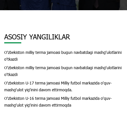
ASOSIY YANGILIKLAR
Oʻzbekiston milliy terma jamoasi bugun navbatdagi mashgʻulotlarini
oʻtkazdi
Oʻzbekiston milliy terma jamoasi bugun navbatdagi mashgʻulotlarini
oʻtkazdi
Oʻzbekiston U-17 terma jamoasi Milliy futbol markazida oʻquv-
mashgʻulot yigʻinini davom ettirmoqda.
Oʻzbekiston U-16 terma jamoasi Milliy futbol markazida oʻquv-
mashgʻulot yigʻinini davom ettirmoqda