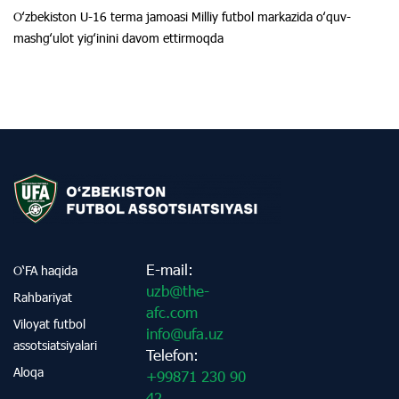
Oʻzbekiston U-16 terma jamoasi Milliy futbol markazida oʻquv-
mashgʻulot yigʻinini davom ettirmoqda
E-mail:
O‘FA haqida
uzb@the-
Rahbariyat
afc.com
Viloyat futbol
info@ufa.uz
assotsiatsiyalari
Telefon:
Aloqa
+99871 230 90
42