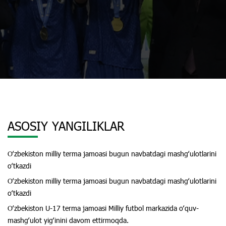
ASOSIY YANGILIKLAR
Oʻzbekiston milliy terma jamoasi bugun navbatdagi mashgʻulotlarini
oʻtkazdi
Oʻzbekiston milliy terma jamoasi bugun navbatdagi mashgʻulotlarini
oʻtkazdi
Oʻzbekiston U-17 terma jamoasi Milliy futbol markazida oʻquv-
mashgʻulot yigʻinini davom ettirmoqda.