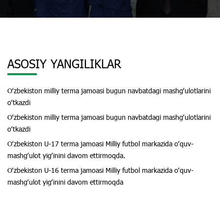
ASOSIY YANGILIKLAR
Oʻzbekiston milliy terma jamoasi bugun navbatdagi mashgʻulotlarini
oʻtkazdi
Oʻzbekiston milliy terma jamoasi bugun navbatdagi mashgʻulotlarini
oʻtkazdi
Oʻzbekiston U-17 terma jamoasi Milliy futbol markazida oʻquv-
mashgʻulot yigʻinini davom ettirmoqda.
Oʻzbekiston U-16 terma jamoasi Milliy futbol markazida oʻquv-
mashgʻulot yigʻinini davom ettirmoqda