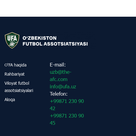
E-mail:
O‘FA haqida
uzb@the-
Rahbariyat
afc.com
Viloyat futbol
info@ufa.uz
assotsiatsiyalari
Telefon:
Aloqa
+99871 230 90
42
+99871 230 90
45