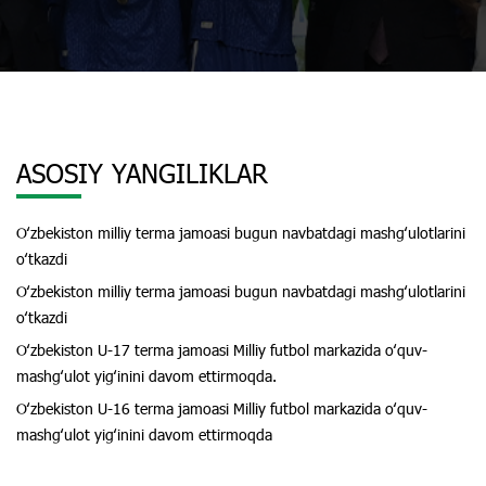
ASOSIY YANGILIKLAR
Oʻzbekiston milliy terma jamoasi bugun navbatdagi mashgʻulotlarini
oʻtkazdi
Oʻzbekiston milliy terma jamoasi bugun navbatdagi mashgʻulotlarini
oʻtkazdi
Oʻzbekiston U-17 terma jamoasi Milliy futbol markazida oʻquv-
mashgʻulot yigʻinini davom ettirmoqda.
Oʻzbekiston U-16 terma jamoasi Milliy futbol markazida oʻquv-
mashgʻulot yigʻinini davom ettirmoqda