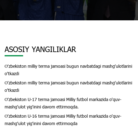
ASOSIY YANGILIKLAR
Oʻzbekiston milliy terma jamoasi bugun navbatdagi mashgʻulotlarini
oʻtkazdi
Oʻzbekiston milliy terma jamoasi bugun navbatdagi mashgʻulotlarini
oʻtkazdi
Oʻzbekiston U-17 terma jamoasi Milliy futbol markazida oʻquv-
mashgʻulot yigʻinini davom ettirmoqda.
Oʻzbekiston U-16 terma jamoasi Milliy futbol markazida oʻquv-
mashgʻulot yigʻinini davom ettirmoqda