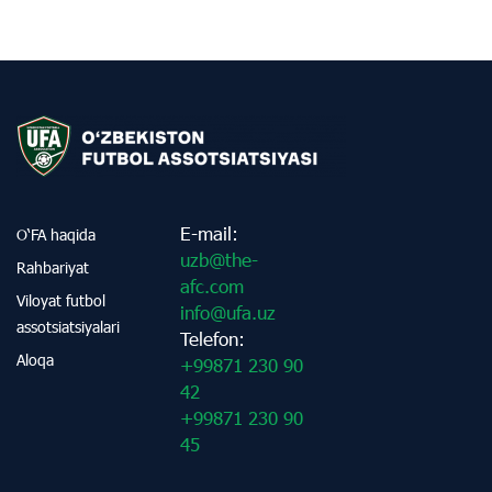
E-mail:
O‘FA haqida
uzb@the-
Rahbariyat
afc.com
Viloyat futbol
info@ufa.uz
assotsiatsiyalari
Telefon:
Aloqa
+99871 230 90
42
+99871 230 90
45