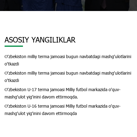
ASOSIY YANGILIKLAR
Oʻzbekiston milliy terma jamoasi bugun navbatdagi mashgʻulotlarini
oʻtkazdi
Oʻzbekiston milliy terma jamoasi bugun navbatdagi mashgʻulotlarini
oʻtkazdi
Oʻzbekiston U-17 terma jamoasi Milliy futbol markazida oʻquv-
mashgʻulot yigʻinini davom ettirmoqda.
Oʻzbekiston U-16 terma jamoasi Milliy futbol markazida oʻquv-
mashgʻulot yigʻinini davom ettirmoqda