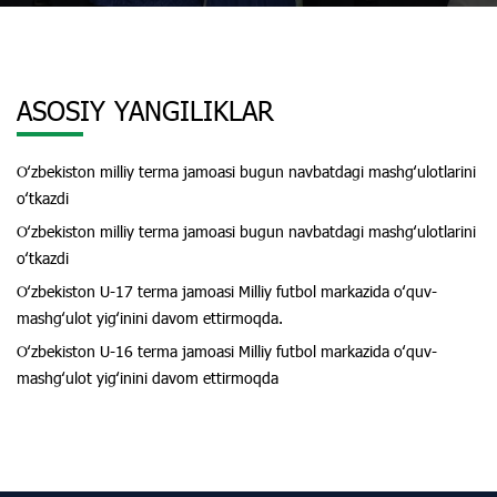
ASOSIY YANGILIKLAR
Oʻzbekiston milliy terma jamoasi bugun navbatdagi mashgʻulotlarini
oʻtkazdi
Oʻzbekiston milliy terma jamoasi bugun navbatdagi mashgʻulotlarini
oʻtkazdi
Oʻzbekiston U-17 terma jamoasi Milliy futbol markazida oʻquv-
mashgʻulot yigʻinini davom ettirmoqda.
Oʻzbekiston U-16 terma jamoasi Milliy futbol markazida oʻquv-
mashgʻulot yigʻinini davom ettirmoqda