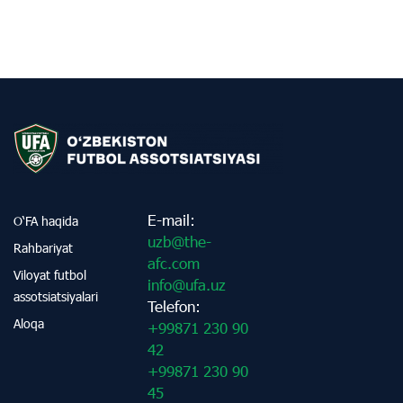
E-mail:
O‘FA haqida
uzb@the-
Rahbariyat
afc.com
Viloyat futbol
info@ufa.uz
assotsiatsiyalari
Telefon:
Aloqa
+99871 230 90
42
+99871 230 90
45