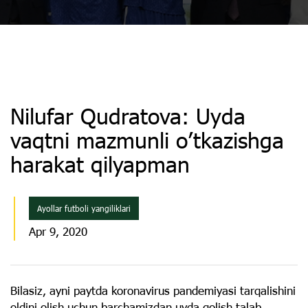
Nilufar Qudratova: Uyda
vaqtni mazmunli o’tkazishga
harakat qilyapman
Ayollar futboli yangiliklari
Apr 9, 2020
Bilasiz, ayni paytda koronavirus pandemiyasi tarqalishini
oldini olish uchun barchamizdan uyda qolish talab