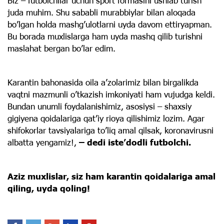
Biz – futbolchilar uchun sport formasini ushlab turish
juda muhim. Shu sababli murabbiylar bilan aloqada
bo’lgan holda mashg’ulotlarni uyda davom ettiryapman.
Bu borada muxlislarga ham uyda mashq qilib turishni
maslahat bergan bo’lar edim.
Karantin bahonasida oila a’zolarimiz bilan birgalikda
vaqtni mazmunli o’tkazish imkoniyati ham vujudga keldi.
Bundan unumli foydalanishimiz, asosiysi – shaxsiy
gigiyena qoidalariga qat’iy rioya qilishimiz lozim. Agar
shifokorlar tavsiyalariga to’liq amal qilsak, koronavirusni
albatta yengamiz!,
– dedi iste’dodli futbolchi.
Aziz muxlislar, siz ham karantin qoidalariga amal
qiling, uyda qoling!