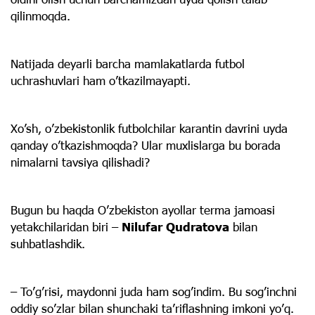
qilinmoqda.
Natijada deyarli barcha mamlakatlarda futbol
uchrashuvlari ham o’tkazilmayapti.
Xo’sh, o’zbekistonlik futbolchilar karantin davrini uyda
qanday o’tkazishmoqda? Ular muxlislarga bu borada
nimalarni tavsiya qilishadi?
Bugun bu haqda O’zbekiston ayollar terma jamoasi
yetakchilaridan biri –
Nilufar Qudratova
bilan
suhbatlashdik.
– To’g’risi, maydonni juda ham sog’indim. Bu sog’inchni
oddiy so’zlar bilan shunchaki ta’riflashning imkoni yo’q.