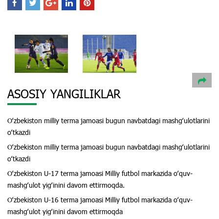
ASOSIY YANGILIKLAR
Oʻzbekiston milliy terma jamoasi bugun navbatdagi mashgʻulotlarini
oʻtkazdi
Oʻzbekiston milliy terma jamoasi bugun navbatdagi mashgʻulotlarini
oʻtkazdi
Oʻzbekiston U-17 terma jamoasi Milliy futbol markazida oʻquv-
mashgʻulot yigʻinini davom ettirmoqda.
Oʻzbekiston U-16 terma jamoasi Milliy futbol markazida oʻquv-
mashgʻulot yigʻinini davom ettirmoqda