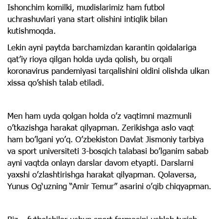
Ishonchim komilki, muxlislarimiz ham futbol
uchrashuvlari yana start olishini intiqlik bilan
kutishmoqda.
Lekin ayni paytda barchamizdan karantin qoidalariga
qat’iy rioya qilgan holda uyda qolish, bu orqali
koronavirus pandemiyasi tarqalishini oldini olishda ulkan
xissa qo’shish talab etiladi.
Men ham uyda qolgan holda o’z vaqtimni mazmunli
o’tkazishga harakat qilyapman. Zerikishga aslo vaqt
ham bo’lgani yo’q. O’zbekiston Davlat Jismoniy tarbiya
va sport universiteti 3-bosqich talabasi bo’lganim sabab
ayni vaqtda onlayn darslar davom etyapti. Darslarni
yaxshi o’zlashtirishga harakat qilyapman. Qolaversa,
Yunus Og‘uzning “Amir Temur” asarini o’qib chiqyapman.